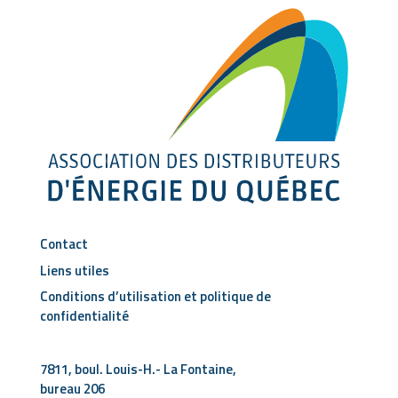
Shell
514-845-8954
1.91km
Couche-Tard
915, rue Ontario Est Montréal QC CA H2L 1P6
ULTRAMAR
514-524-9807
1.98km
Contact
Liens utiles
Conditions d’utilisation et politique de
Couche-Tard
confidentialité
700 Atwater avenue Montréal QC CA H4C 2G9
ESSO
7811, boul. Louis-H.- La Fontaine,
514-846-0176
bureau 206